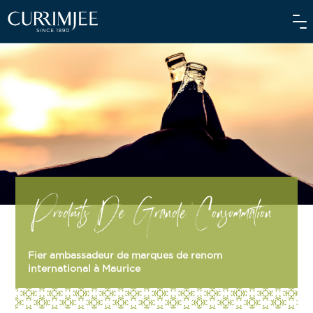
À PROPOS DE NOUS
NOS ACTIVITÉS
NOS ENGAGEMENTS
Produits De Grande Consommation
INVESTISSEURS
NOS ÉQUIPES
Fier ambassadeur de marques de renom
ACTUALITÉS
international à Maurice
MÉDIA