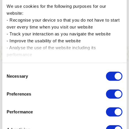
We use cookies for the following purposes for our
website:
- Recognise your device so that you do not have to start
En savoir plus
En savoir plus
over every time when you visit our website
- Track your interaction as you navigate the website
- Improve the usability of the website
- Analyse the use of the website including its
AUTRES PÔLES
performance
Consent
Necessary
Selection
Télécommunications & Technologies
Preferences
Immobilier
Performance
Tourisme & Hôtellerie