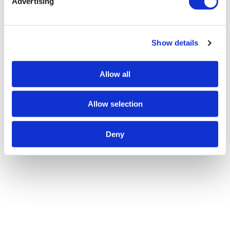
Advertising
Solutions D’affaires & Commerciales
Show details
Allow all
Énergie
Allow selection
Services Financiers
Deny