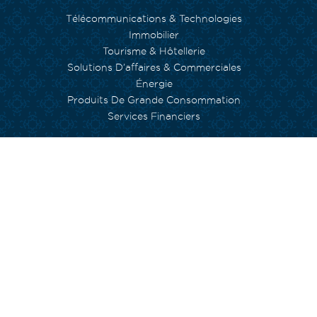
Télécommunications & Technologies
Immobilier
Tourisme & Hôtellerie
Solutions D’affaires & Commerciales
Énergie
Produits De Grande Consommation
Services Financiers
NOS ENGAGEMENTS
Environnement
Inclusion Sociale
Capital Humain
Empowerment
Arts et Culture
Fondation Currimjee
INVESTISSEURS
Gouvernance