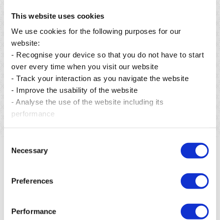
This website uses cookies
We use cookies for the following purposes for our
website:
- Recognise your device so that you do not have to start
Publié le 06 août 2026
over every time when you visit our website
From preservation to restoration: building a greener
- Track your interaction as you navigate the website
future for Mauritius.
- Improve the usability of the website
En savoir plus
- Analyse the use of the website including its
performance
Consent
Necessary
Selection
Preferences
Performance