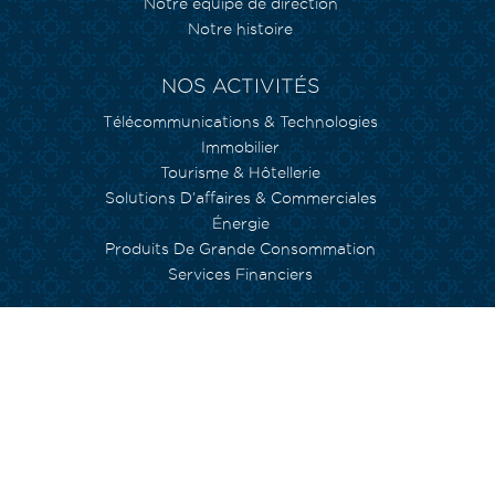
Notre équipe de direction
Notre histoire
NOS ACTIVITÉS
Télécommunications & Technologies
Immobilier
Tourisme & Hôtellerie
Solutions D’affaires & Commerciales
Énergie
Produits De Grande Consommation
Services Financiers
NOS ENGAGEMENTS
Environnement
Inclusion Sociale
Capital Humain
Empowerment
Arts et Culture
Fondation Currimjee