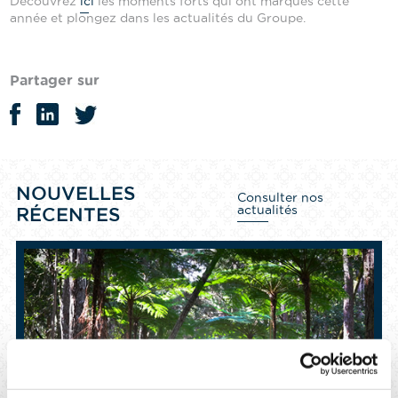
Découvrez
ici
les moments forts qui ont marqués cette
année et plongez dans les actualités du Groupe.
Partager sur
NOUVELLES
Consulter nos
actualités
RÉCENTES