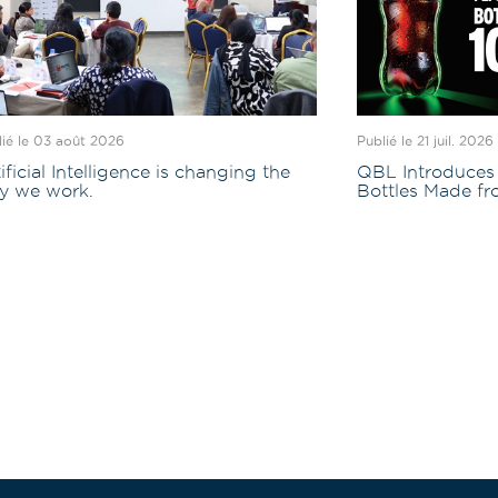
lié le 03 août 2026
Publié le 21 juil. 2026
ificial Intelligence is changing the
QBL Introduces 
y we work.
Bottles Made f