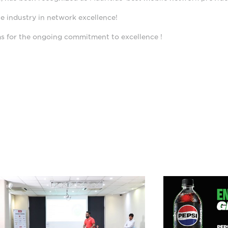
he industry in network excellence!
ms for the ongoing commitment to excellence !