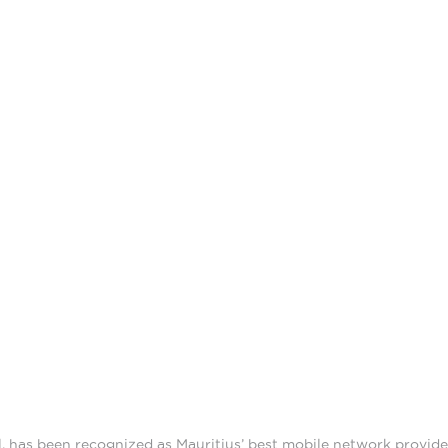
, has been recognized as Mauritius’ best mobile network provide