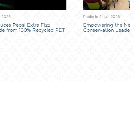
l. 2026
Publié le 21 juil. 2026
uces Pepsi Extra Fizz
Empowering the Next
de from 100% Recycled PET
Conservation Leaders