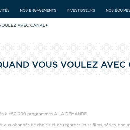
VITÉS
NOS ENGAGEMENTS
INVESTISSEURS
NOS ÉQUIPE
VOULEZ AVEC CANAL+
UAND VOUS VOULEZ AVEC
s à +50,000 programmes A LA DEMANDE.
et aux abonnés de choisir et de regarder leurs films, séries, docu