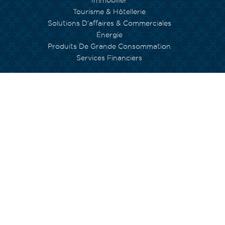
Immobilier
Tourisme & Hôtellerie
Solutions D’affaires & Commerciales
Énergie
Produits De Grande Consommation
Services Financiers
NOS ENGAGEMENTS
Environnement
Inclusion Sociale
Capital Humain
Empowerment
Arts et Culture
Fondation Currimjee
INVESTISSEURS
Gouvernance