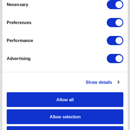
From preservation to restoration: building a greener
Necessary
Selection
future for Mauritius.
En savoir plus
Preferences
Performance
Advertising
Show details
Allow all
Allow selection