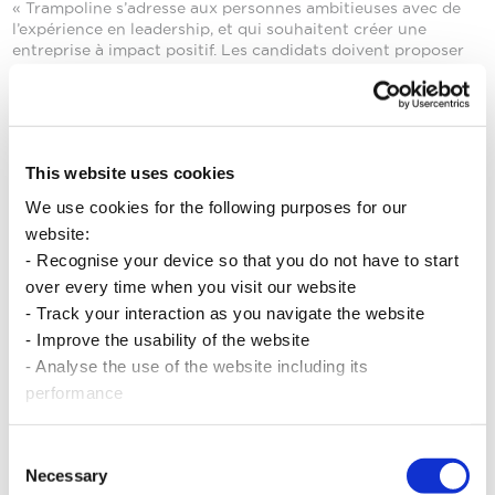
« Trampoline s’adresse aux personnes ambitieuses avec de
l’expérience en leadership, et qui souhaitent créer une
entreprise à impact positif. Les candidats doivent proposer
une idée innovante, qui répond à un défi social ou
environnemental, avec un fort impact au niveau local. Ils
s’engagent aussi à consacrer trois heures par semaine au
programme qui se tiendra après les heures du travail, soit les
jeudis de 17h30 à 20h30, et se rendre physiquement dans les
This website uses cookies
locaux de Trampoline à Saint-Pierre. A ce stade, Il n’est pas
obligatoire d’avoir un prototype. Du côté de Trampoline,
We use cookies for the following purposes for our
nous nous engageons à leur offrir un cadre optimal pour leur
website:
permettre de tester et de structurer leurs idées en un projet
- Recognise your device so that you do not have to start
d’entreprise sociale qu’ils se sentent confiants de poursuivre
», conclut Sophie Ganachaud.
over every time when you visit our website
Pour s’inscrire, les intéressés peuvent visiter notre site web
- Track your interaction as you navigate the website
trampoline.mu
- Improve the usability of the website
- Analyse the use of the website including its
performance
Partager sur
Consent
Necessary
Selection