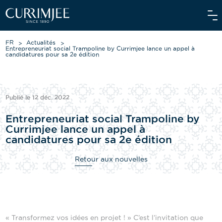
FR
Actualités
Entrepreneuriat social Trampoline by Currimjee lance un appel à
candidatures pour sa 2e édition
À PROPOS DE NOUS
Publié le 12 déc. 2022
NOS ACTIVITÉS
Entrepreneuriat social Trampoline by
NOS ENGAGEMENTS
Currimjee lance un appel à
candidatures pour sa 2e édition
INVESTISSEURS
Retour aux nouvelles
NOS ÉQUIPES
ACTUALITÉS
MÉDIA
« Transformez vos idées en projet ! » C’est l’invitation que