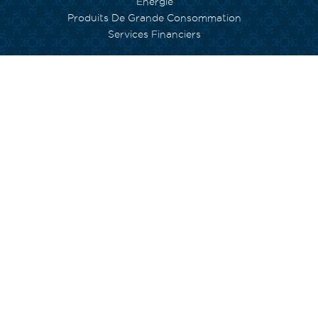
Énergie
Produits De Grande Consommation
Services Financiers
NOS ENGAGEMENTS
Environnement
Inclusion Sociale
Capital Humain
Empowerment
Arts et Culture
Fondation Currimjee
INVESTISSEURS
Gouvernance
NOS ÉQUIPES
We Are Doers
Rejoignez notre équipe