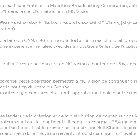
e sa filiale Emtel et la Mauritius Broadcasting Corporation, act
5% dans la société mauricienne MC Vision.
res de télévision à l’Ile Maurice via la société MC Vision, joint
ration).
bué à faire de CANAL+ une marque forte sur le marché local, prop
une expérience inégalée, avec des innovations telles que l’app
 a souhaité rester actionnaire de MC Vision à hauteur de 25%, a
 payante, cette opération permettra à MC Vision de continuer à 
ec le soutien du reste du Groupe.
utorités réglementaires et attend l'approbation finale d'autres 
des leaders de la création et de la distribution de contenus dan
orateurs sur tous les continents. Il compte désormais 26,4 million
 Asie-Pacifique. Il est le premier actionnaire de MultiChoice, leade
scandinave de la télévision payante et du streaming. Il est égal