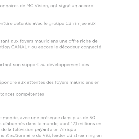
ionnaires de MC Vision, ont signé un accord
-venture détenue avec le groupe Currimjee aux
osant aux foyers mauriciens une offre riche de
lication CANAL+ ou encore le décodeur connecté
pportant son support au développement des
répondre aux attentes des foyers mauriciens en
instances compétentes
s le monde, avec une présence dans plus de 50
s d’abonnés dans le monde, dont 17,1 millions en
r de la télévision payante en Afrique
ement actionnaire de Viu, leader du streaming en