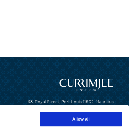
38, Royal Street, Port Louis 11602, Mauritius
T. +230 650 6200
Allow all
F. +230 240 8133