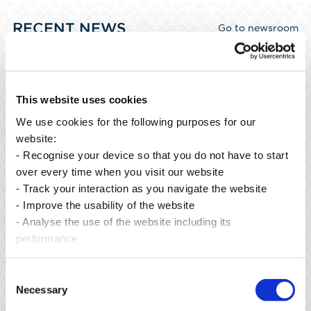
RECENT NEWS
Go to newsroom
This website uses cookies
We use cookies for the following purposes for our
website:
- Recognise your device so that you do not have to start
over every time when you visit our website
- Track your interaction as you navigate the website
- Improve the usability of the website
- Analyse the use of the website including its
performance
Posted on 06 Aug 2026
P
From preservation to restoration: building a greener
A
Consent
future for Mauritius.
Necessary
Selection
R